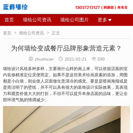
首页
墙绘公司资讯
墙绘公司图片
更多


首页
墙绘公司资讯
正文
为何墙绘变成餐厅品牌形象营造元素？



zhushican
2021-02-21
590
墙绘设计
风格
多种多样，主要画什么样的画上来，可以依据店面的
室
内
装修
精准定位灵便而定。如果不是这些美术
绘画
原素的添加，周围
都是小白墙，则会使人店面做生意清冷的感觉。要是是喷画海报或是
是简洁明了的壁纸，并不可以具有很大的装饰设计实际效果，其表现
力和观赏价值大大的打折，不但不可以提升本身店面的品味，更让全
部环境气氛的情调减少。