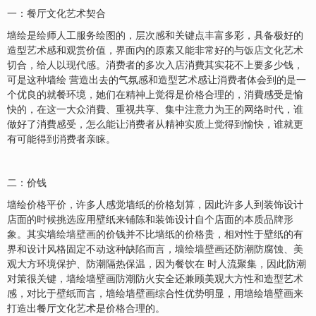
一：
餐厅
文化艺术契合
墙绘是绘师人工服务绘图的，层次感和关键点丰富多彩，具备极好的
造型艺术感和观赏价值，界面内的原素又能非常好的与
饭店
文化艺术
切合，给人以现代感。消费者的多次入店消費其实花不上要多少钱，
可是这种墙绘 营造出去的气氛感和造型艺术感让消费者体会到的是一
个优良的就餐环境，她们在精神上觉得是价格合理的，消費感受是愉
快的，在这一大众消費、重视共享、集中注意力为王的网络时代，谁
做好了消費感受，怎么能让消费者从精神实质上觉得到愉快，谁就更
有可能得到消费者亲睐。
二：价钱
墙绘价格平价，许多人感觉墙纸的价格划算，因此许多人到装饰设计
店面的时候挑选应用壁纸来铺陈和装饰设计自个店面的本质
品牌形
象
。其实墙绘
墙壁画
的价钱并不比墙纸的价格贵，相对性于壁纸的有
界和设计风格固定不动这种缺陷而言，墙绘
墙壁
画还防潮防腐蚀、美
观大方环境保护、防潮隔热保温，因为餐饮在 时人流聚集，因此防潮
对策很关键，墙绘墙壁画防潮防火安全还兼顾美观大方性和造型艺术
感，对比于壁纸而言，墙绘墙壁画综合性优势明显，用墙绘墙壁画来
打造出餐厅文化艺术是价格合理的。