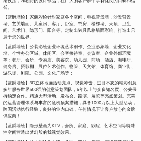
绘技法，和独特的设计作品，在广大的客户群中享有优良的口碑和信
誉。
【蓝爵墙绘】家装彩绘针对家庭各个空间，电视背景墙，沙发背景
墙、玄关墙面、
儿童房
、客厅、卧室、书房、楼梯墙、天顶、卫生
间、艺术门、隐形门、阳台等。定制出独具风格
墙面彩绘
、打造出只
属于您的世界。
【蓝爵墙绘】公装彩绘企业环境艺术创作、企业形象墙、企业
文化
墙
、个性办公区域、休闲区、会客接待室、会议室、企业外部环境
等；餐厅、会所、专卖店、美容院、幼儿园、商场、酒店、咖啡厅、
健身房、摄影棚、展位艺术创作。物管、天文馆、体育馆、商业街、
游乐场、剧院、公园、文化广场等；
【蓝爵墙绘】3D立体地画活动亮点、视觉冲击，过目不忘的精彩创意
多年服务世界500强的创意策划团队，5年以上与众多知名度、公关保
持稳定合作。精通大型活动、发布会、路演、展览等亮点策划。完善
的运营管理体系与丰富的危机预案措施，具备1000万以上大型活动，
跨国活动执行经验，良好的业内口碑，任何情况下让客户放心的金牌
供应商！
【蓝爵墙绘】隐形壁画为KTV，会所、家庭、影院、艺术空间等特殊
性空间营造出梦幻般的我视觉效果。