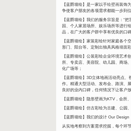
【蓝爵墙绘】是一家以
手绘壁画
装饰
争使客户朋友的各项需求都能一步到
【蓝爵墙绘】我们的服务宗旨是：“把
园
、个人家居场所、娱乐场所等进行
品，在广大的客户群中享有优良的口
【蓝爵墙绘】家装彩绘针对家庭各个
形门、阳台等。定制出独具风格
墙面
【蓝爵墙绘】公装彩绘企业环境艺术
所、专卖店、美容院、幼儿园、商场
化广场等；
【蓝爵墙绘】3D立体地画活动亮点、
作。精通大型活动、发布会、路演、展
良好的业内口碑，任何情况下让客户
【蓝爵墙绘】隐形壁画为KTV，会所
【蓝爵墙绘】仿古彩绘为古建、公园
【蓝爵墙绘】我们的设计 Our Design
从实地考察到方案需求挖掘，每个环