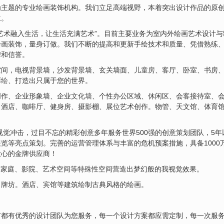
为主题的专业绘画装饰机构。我们立足高端视野，本着突出设计作品的原
位。
艺术融入生活，让生活充满艺术”。目前主要业务为室内外绘画艺术设计
绘画装饰，量身订做。我们不断的提高和更新手绘技术和质量、凭借熟练
碑和信誉。
空间，电视背景墙，沙发背景墙、玄关墙面、
儿童房
、客厅、卧室、书房
彩绘
、打造出只属于您的世界。
创作、企业形象墙、企业
文化墙
、个性办公区域、休闲区、会客接待室、
、酒店、咖啡厅、健身房、摄影棚、展位艺术创作。物管、天文馆、体育
视觉冲击，过目不忘的精彩创意多年服务世界500强的创意策划团队，5
览等亮点策划。完善的运营管理体系与丰富的危机预案措施，具备1000
放心的金牌供应商！
、家庭、影院、艺术空间等特殊性空间营造出梦幻般的我视觉效果。
、牌坊。酒店、宾馆等建筑绘制古典风格的绘画。
节都有优秀的设计团队为您服务，每一个设计方案都应需定制，每一次服