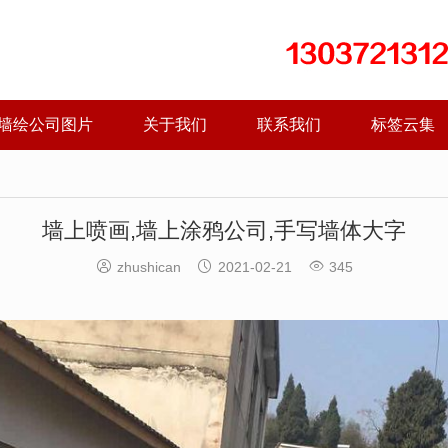
墙绘公司图片
关于我们
联系我们
标签云集
墙上喷画,墙上涂鸦公司,手写墙体大字



zhushican
2021-02-21
345