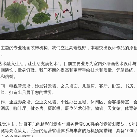
为主题的专业绘画装饰机构。我们立足高端视野，本着突出设计作品的原
位。
艺术融入生活，让生活充满艺术”。目前主要业务为室内外绘画艺术设计
绘画装饰，量身订做。我们不断的提高和更新手绘技术和质量、凭借熟练
碑和信誉。
空间，电视背景墙，沙发背景墙、玄关墙面、
儿童房
、客厅、卧室、书房
彩绘
、打造出只属于您的世界。
创作、企业形象墙、企业文化墙、个性办公区域、休闲区、会客接待室、
、酒店、咖啡厅、健身房、摄影棚、展位艺术创作。物管、天文馆、体育
视觉冲击，过目不忘的精彩创意多年服务世界500强的创意策划团队，5
览等亮点策划。完善的运营管理体系与丰富的危机预案措施，具备1000