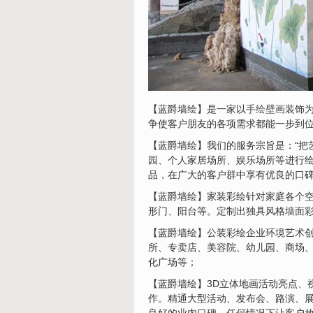
【蓝爵墙绘】是一家以
手绘壁画
装饰
争使客户朋友的各项需求都能一步到
【蓝爵墙绘】我们的服务宗旨是：“把
园
、个人家居场所、娱乐场所等进行
品，在广大的客户群中享有优良的口
【蓝爵墙绘】家装彩绘针对家庭各个
形门、阳台等。定制出独具风格
墙面
【蓝爵墙绘】公装彩绘企业环境艺术
所、专卖店、美容院、幼儿园、商场
化广场等；
【蓝爵墙绘】3D立体地画活动亮点、
作。精通大型活动、发布会、路演、展