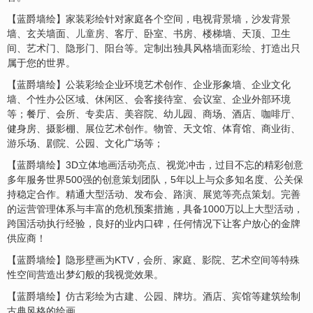
【蓝爵墙绘】家装彩绘针对家庭各个空间，电视背景墙，沙发背景
墙、玄关墙面、
儿童房
、客厅、卧室、书房、楼梯墙、天顶、卫生
间、艺术门、隐形门、阳台等。定制出独具风格
墙面彩绘
、打造出只
属于您的世界。
【蓝爵墙绘】公装彩绘企业环境艺术创作、企业形象墙、企业文化
墙、个性办公区域、休闲区、会客接待室、会议室、企业外部环境
等；餐厅、会所、专卖店、美容院、幼儿园、商场、酒店、咖啡厅、
健身房、摄影棚、展位艺术创作。物管、天文馆、体育馆、商业街、
游乐场、剧院、公园、文化广场等；
【蓝爵墙绘】3D立体地画活动亮点、视觉冲击，过目不忘的精彩创意
多年服务世界500强的创意策划团队，5年以上与众多知名度、公关保
持稳定合作。精通大型活动、发布会、路演、展览等亮点策划。完善
的运营管理体系与丰富的危机预案措施，具备1000万以上大型活动，
跨国活动执行经验，良好的业内口碑，任何情况下让客户放心的金牌
供应商！
【蓝爵墙绘】隐形壁画为KTV，会所、家庭、影院、艺术空间等特殊
性空间营造出梦幻般的我视觉效果。
【蓝爵墙绘】仿古彩绘为古建、公园、牌坊。酒店、宾馆等建筑绘制
古典风格的绘画。