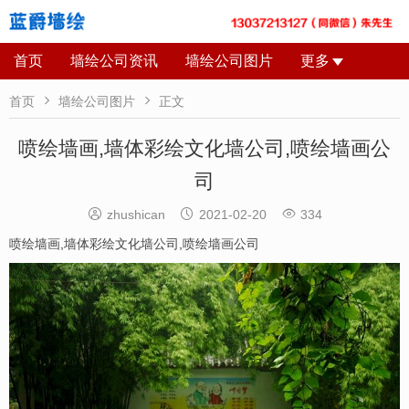
首页
墙绘公司资讯
墙绘公司图片
更多


首页
墙绘公司图片
正文
喷绘墙画,墙体彩绘文化墙公司,喷绘墙画公
司



zhushican
2021-02-20
334
喷绘墙画
,
墙体彩绘文化墙公司
,
喷绘墙画公司