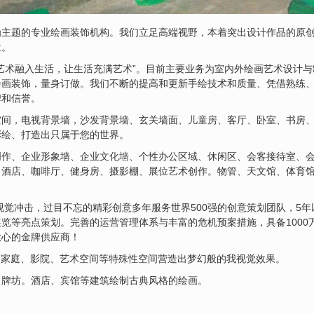
为主题的专业绘画装饰机构。我们立足高端视野，本着突出设计作品的原
位。
艺术融入生活，让生活充满艺术”。目前主要业务为室内外绘画艺术设计
绘画装饰，量身订做。我们不断的提高和更新手绘技术和质量、凭借熟练
碑和信誉。
空间，电视背景墙，沙发背景墙、玄关墙面、
儿童房
、客厅、卧室、书房
彩绘
、打造出只属于您的世界。
创作、企业形象墙、企业
文化墙
、个性办公区域、休闲区、会客接待室、
、酒店、咖啡厅、健身房、摄影棚、展位艺术创作。物管、天文馆、体育
视觉冲击，过目不忘的精彩创意多年服务世界500强的创意策划团队，5
览等亮点策划。完善的运营管理体系与丰富的危机预案措施，具备1000
放心的金牌供应商！
、家庭、影院、艺术空间等特殊性空间营造出梦幻般的我视觉效果。
、牌坊。酒店、宾馆等建筑绘制古典风格的绘画。