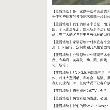
【蓝爵墙绘】是一家以
手绘壁画
装饰
争使客户朋友的各项需求都能一步到
【蓝爵墙绘】我们的服务宗旨是：“把
园
、个人家居场所、娱乐场所等进行
品，在广大的客户群中享有优良的口
【蓝爵墙绘】家装彩绘针对家庭各个
形门、阳台等。定制出独具风格
墙面
【蓝爵墙绘】公装彩绘企业环境艺术
所、专卖店、美容院、幼儿园、商场
化广场等；
【蓝爵墙绘】3D立体地画活动亮点、
作。精通大型活动、发布会、路演、展
良好的业内口碑，任何情况下让客户
【蓝爵墙绘】隐形壁画为KTV，会所
【蓝爵墙绘】仿古彩绘为古建、公园
【蓝爵墙绘】我们的设计 Our Design