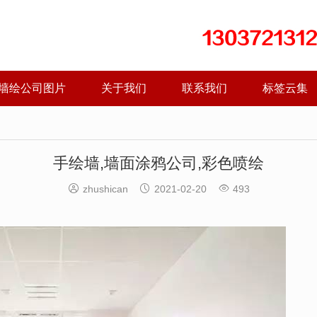
墙绘公司图片
关于我们
联系我们
标签云集
手绘墙,墙面涂鸦公司,彩色喷绘



zhushican
2021-02-20
493