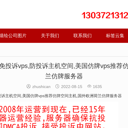
墙绘公司图片
关于我们
联系我们
标签云集
免投诉vps,防投诉主机空间,美国仿牌vps推荐
兰仿牌服务器



zhushican
2022-08-15
1635
防投诉主机
空间
,美国
仿牌vps推荐
仿牌空间
主机,国外欧洲荷兰
仿牌服务器