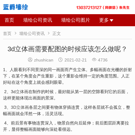
首页
墙绘公司资讯
墙绘公司图片
更多


首页
墙绘公司资讯
正文
3d立体画需要配图的时候应该怎么做呢？



zhushican
2021-02-21
4736
1、人眼看到不同景深的同一画面而产生立体。多幅画面在光栅的折射
下，在某个角度会产生重影，这个重影会维持一定的角度范围。人正
好站在这个角度上就会感到眼晕。
2、3d
立体画
在制作的时候，最好能从第一层的空隙看到它的后面，
这样更能体现出画面的景深。
3、
3D立体画
各层之间要有物体穿插连贯，这样各层就不会孤立，整
幅画面就会浑然一体，活灵活现。
4、前后景有事物连贯深入，物景自然向后延伸；前后图层距离要拉
开，显得整幅画面能够向深处看很远。